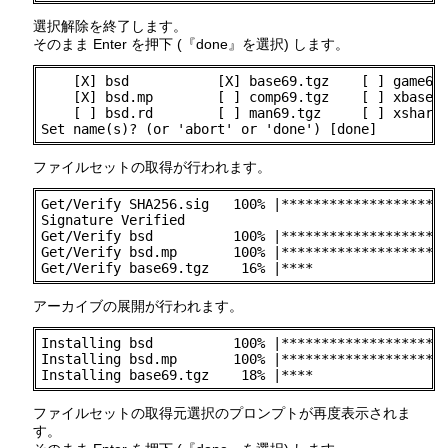
選択解除を終了します。
そのまま Enter を押下 (『done』を選択) します。
    [X] bsd           [X] base69.tgz    [ ] game69.
    [X] bsd.mp        [ ] comp69.tgz    [ ] xbase69
    [ ] bsd.rd        [ ] man69.tgz     [ ] xshare6
Set name(s)? (or 'abort' or 'done') [done]
ファイルセットの取得が行われます。
Get/Verify SHA256.sig   100% |*********************
Signature Verified

Get/Verify bsd          100% |*********************
Get/Verify bsd.mp       100% |*********************
Get/Verify base69.tgz    16% |****                
アーカイブの展開が行われます。
Installing bsd          100% |*********************
Installing bsd.mp       100% |*********************
Installing base69.tgz    18% |****                
ファイルセットの取得元選択のプロンプトが再度表示されま
す。