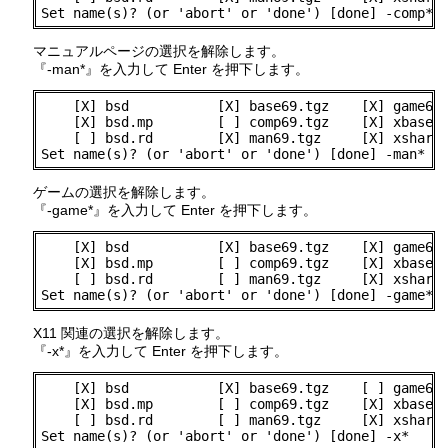
Set name(s)? (or 'abort' or 'done') [done] -comp*
マニュアルページの選択を解除します。
『-man*』を入力して Enter を押下します。
    [X] bsd           [X] base69.tgz    [X] game69.
    [X] bsd.mp        [ ] comp69.tgz    [X] xbase69
    [ ] bsd.rd        [X] man69.tgz     [X] xshare6
Set name(s)? (or 'abort' or 'done') [done] -man*
ゲームの選択を解除します。
『-game*』を入力して Enter を押下します。
    [X] bsd           [X] base69.tgz    [X] game69.
    [X] bsd.mp        [ ] comp69.tgz    [X] xbase69
    [ ] bsd.rd        [ ] man69.tgz     [X] xshare6
Set name(s)? (or 'abort' or 'done') [done] -game*
X11 関連の選択を解除します。
『-x*』を入力して Enter を押下します。
    [X] bsd           [X] base69.tgz    [ ] game69.
    [X] bsd.mp        [ ] comp69.tgz    [X] xbase69
    [ ] bsd.rd        [ ] man69.tgz     [X] xshare6
Set name(s)? (or 'abort' or 'done') [done] -x*