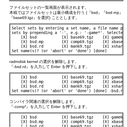
ファイルセットの一覧画面が表示されます。
本稿ではファイルセットは最小構成を行う (『bsd』『bsd.mp』
『base69.tgz』を選択) こととします。
Select sets by entering a set name, a file name pat
sets by prepending a '-', e.g.: '-game*'. Selected 
    [X] bsd           [X] base69.tgz    [X] game69.
    [X] bsd.mp        [X] comp69.tgz    [X] xbase69
    [X] bsd.rd        [X] man69.tgz     [X] xshare6
Set name(s)? (or 'abort' or 'done') [done]
radmdisk kernel の選択を解除します。
『-bsd.rd』を入力して Enter を押下します。
    [X] bsd           [X] base69.tgz    [X] game69.
    [X] bsd.mp        [X] comp69.tgz    [X] xbase69
    [X] bsd.rd        [X] man69.tgz     [X] xshare6
Set name(s)? (or 'abort' or 'done') [done] -bsd.rd
コンパイラ関連の選択を解除します。
『-comp*』を入力して Enter を押下します。
    [X] bsd           [X] base69.tgz    [X] game69.
    [X] bsd.mp        [X] comp69.tgz    [X] xbase69
    [ ] bsd.rd        [X] man69.tgz     [X] xshare6