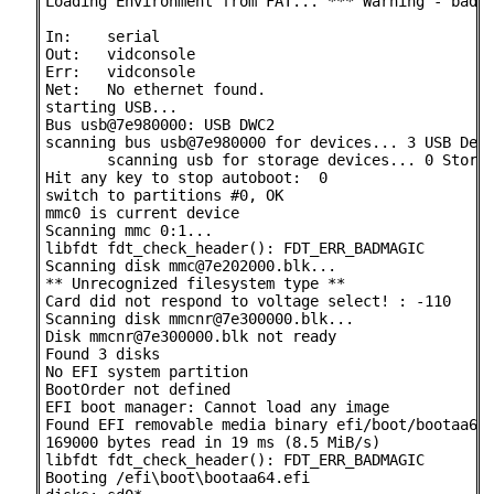
Loading Environment from FAT... *** Warning - bad C
In:    serial

Out:   vidconsole

Err:   vidconsole

Net:   No ethernet found.

starting USB...

Bus usb@7e980000: USB DWC2

scanning bus usb@7e980000 for devices... 3 USB Devi
       scanning usb for storage devices... 0 Storag
Hit any key to stop autoboot:  0

switch to partitions #0, OK

mmc0 is current device

Scanning mmc 0:1...

libfdt fdt_check_header(): FDT_ERR_BADMAGIC

Scanning disk mmc@7e202000.blk...

** Unrecognized filesystem type **

Card did not respond to voltage select! : -110

Scanning disk mmcnr@7e300000.blk...

Disk mmcnr@7e300000.blk not ready

Found 3 disks

No EFI system partition

BootOrder not defined

EFI boot manager: Cannot load any image

Found EFI removable media binary efi/boot/bootaa64.
169000 bytes read in 19 ms (8.5 MiB/s)

libfdt fdt_check_header(): FDT_ERR_BADMAGIC

Booting /efi\boot\bootaa64.efi
