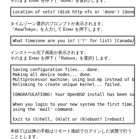
そのまま Enter を押下 (『done』を選択) します。
Location of sets? (disk http nfs or 'done') [done]
タイムゾーン選択のプロンプトが表示されます。
『Asia/Tokyo』を入力して Enter を押下します。
What timezone are you in? ('?' for list) [Canada/M
インストール完了画面が表示されます。
そのまま Enter を押下 (『Reboot』を選択) します。
Saving configuration files... done.

Making all device nodes... done.

Multiprocessor machine; using bsd.mp instead of bsd
Relinking to create unique kernel... failed.

CONGRATULATIONS! Your OpenBSD install has been succ
When you login to your new system the first time, p
using the 'mail' command.

Exit to (S)hell, (H)alt or (R)eboot? [reboot]
本稿では以降の手順はリモート接続でログインした状態で行う
こととします。