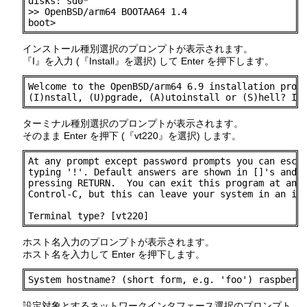
disks: sd0*

>> OpenBSD/arm64 BOOTAA64 1.4

boot>
インストール種別選択のプロンプトが表示されます。
『I』を入力 (『Install』を選択) して Enter を押下します。
Welcome to the OpenBSD/arm64 6.9 installation progr
(I)nstall, (U)pgrade, (A)utoinstall or (S)hell? I
ターミナル種別選択のプロンプトが表示されます。
そのまま Enter を押下 (『vt220』を選択) します。
At any prompt except password prompts you can escap
typing '!'. Default answers are shown in []'s and a
pressing RETURN.  You can exit this program at any 
Control-C, but this can leave your system in an inc
Terminal type? [vt220]
ホスト名入力のプロンプトが表示されます。
ホスト名を入力して Enter を押下します。
System hostname? (short form, e.g. 'foo') raspberr
設定対象とするネットワークインタフェース選択のプロンプト