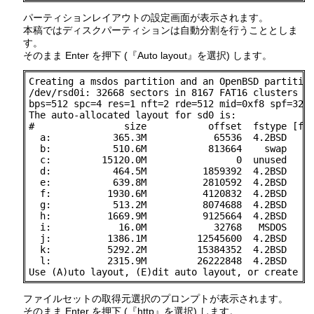
パーティションレイアウトの設定画面が表示されます。
本稿ではディスクパーティションは自動分割を行うこととしま
す。
そのまま Enter を押下 (『Auto layout』を選択) します。
Creating a msdos partition and an OpenBSD partition
/dev/rsd0i: 32668 sectors in 8167 FAT16 clusters (2
bps=512 spc=4 res=1 nft=2 rde=512 mid=0xf8 spf=32 s
The auto-allocated layout for sd0 is:

#                size           offset  fstype [fsi
  a:           365.3M            65536  4.2BSD   20
  b:           510.6M           813664    swap

  c:         15120.0M                0  unused

  d:           464.5M          1859392  4.2BSD   20
  e:           639.8M          2810592  4.2BSD   20
  f:          1930.6M          4120832  4.2BSD   20
  g:           513.2M          8074688  4.2BSD   20
  h:          1669.9M          9125664  4.2BSD   20
  i:            16.0M            32768   MSDOS

  j:          1386.1M         12545600  4.2BSD   20
  k:          5292.2M         15384352  4.2BSD   20
  l:          2315.9M         26222848  4.2BSD   20
Use (A)uto layout, (E)dit auto layout, or create (
ファイルセットの取得元選択のプロンプトが表示されます。
そのまま Enter を押下 (『http』を選択) します。