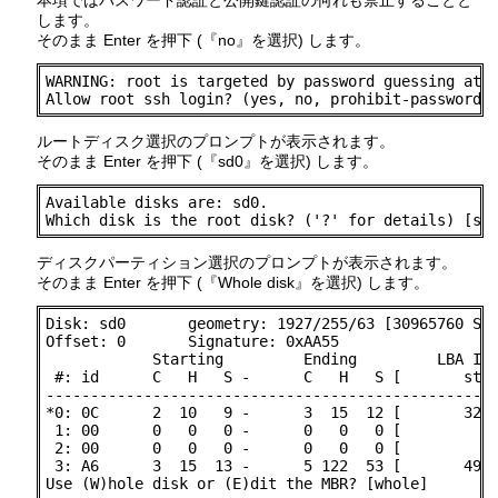
本項ではパスワード認証と公開鍵認証の何れも禁止することと
します。
そのまま Enter を押下 (『no』を選択) します。
WARNING: root is targeted by password guessing atta
Allow root ssh login? (yes, no, prohibit-password)
ルートディスク選択のプロンプトが表示されます。
そのまま Enter を押下 (『sd0』を選択) します。
Available disks are: sd0.

Which disk is the root disk? ('?' for details) [sd
ディスクパーティション選択のプロンプトが表示されます。
そのまま Enter を押下 (『Whole disk』を選択) します。
Disk: sd0       geometry: 1927/255/63 [30965760 Sec
Offset: 0       Signature: 0xAA55

            Starting         Ending         LBA Inf
 #: id      C   H   S -      C   H   S [       star
---------------------------------------------------
*0: 0C      2  10   9 -      3  15  12 [       3276
 1: 00      0   0   0 -      0   0   0 [           
 2: 00      0   0   0 -      0   0   0 [           
 3: A6      3  15  13 -      5 122  53 [       4915
Use (W)hole disk or (E)dit the MBR? [whole]