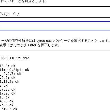
下に転送されていることを前提とします。
0.tgz -C /
t パッケージの依存性解決には cyrus-sasl パッケージを選択することとします
にはそのまま Enter を押下します。
04-06T16:39:59Z

6p0: ok

time-0.21p1: ok

g-0.9.7: ok

0p0: ok

1.13.2: ok

 ok

7.3: ok

7.0: ok

: ok

.0: ok

p0: ok

p1v0: ok
