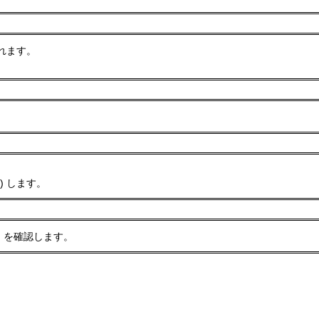
されます。
択) します。
d を確認します。