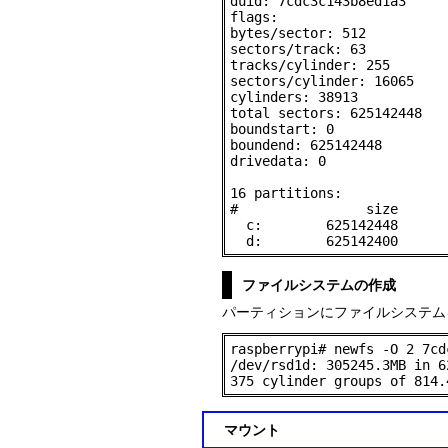
duid: 7cdc3c143b8ed1a3

flags:

bytes/sector: 512

sectors/track: 63

tracks/cylinder: 255

sectors/cylinder: 16065

cylinders: 38913

total sectors: 625142448

boundstart: 0

boundend: 625142448

drivedata: 0

16 partitions:

#                size      
  c:        625142448      
  d:        625142400      
ファイルシステムの作成
パーティションにファイルシステム
raspberrypi# newfs -O 2 7cd
/dev/rsd1d: 305245.3MB in 6
375 cylinder groups of 814.
マウント