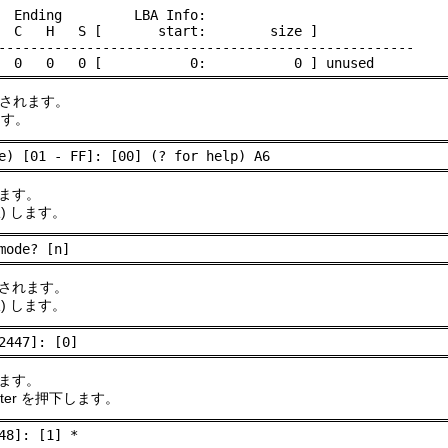
  Ending         LBA Info:

  C   H   S [       start:        size ]

----------------------------------------------------

  0   0   0 [           0:           0 ] unused
表示されます。
ます。
e) [01 - FF]: [00] (? for help) A6
ます。
択) します。
mode? [n]
されます。
択) します。
2447]: [0]
ます。
nter を押下します。
48]: [1] *