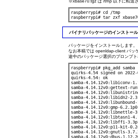
※xbase70.tgz は /tmp 以
raspberrypi# cd /tmp

raspberrypi# tar zxf xbase7
バイナリパッケージのインストール
パッケージをインストールします。
なお本稿では openldap-clien
途中のパッケージ選択のプロンプト表示
raspberrypi# pkg_add samba

quirks-4.54 signed on 2022-
quirks-4.54: ok

samba-4.14.12v0:libiconv-1.1
samba-4.14.12v0:gettext-run
samba-4.14.12v0:libunistrin
samba-4.14.12v0:libidn2-2.3.
samba-4.14.12v0:libunbound-
samba-4.14.12v0:gmp-6.2.1p0:
samba-4.14.12v0:libnettle-3.
samba-4.14.12v0:libtasn1-4.1
samba-4.14.12v0:libffi-3.3p1
samba-4.14.12v0:p11-kit-0.24
samba-4.14.12v0:gnutls-3.7.2
samba-4.14.12v0:dbus-1.12.20