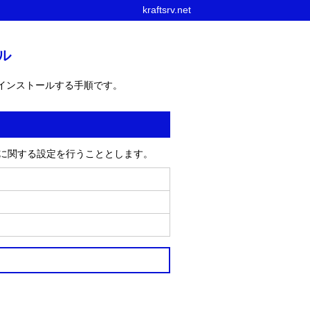
kraftsrv.net
ール
amba をインストールする手順です。
設に関する設定を行うこととします。