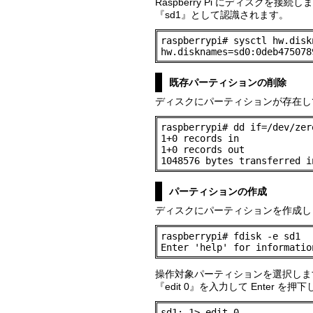
Raspberry Pi にディスクを接続し
『sd1』として認識されます。
raspberrypi# sysctl hw.diskn
hw.disknames=sd0:0deb475078
既存パーティションの削除
ディスクにパーティションが存在して
raspberrypi# dd if=/dev/zer
1+0 records in

1+0 records out

1048576 bytes transferred i
パーティションの作成
ディスクにパーティションを作成し
raspberrypi# fdisk -e sd1

Enter 'help' for informatio
操作対象パーティションを選択しま
『edit 0』を入力して Enter を押
sd1: 1> edit 0
