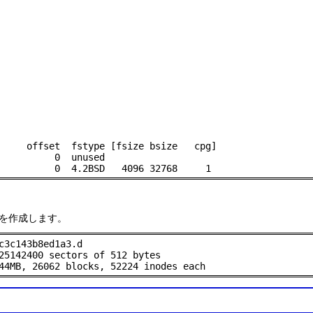
     offset  fstype [fsize bsize   cpg]

          0  unused

          0  4.2BSD   4096 32768     1
を作成します。
c3c143b8ed1a3.d

25142400 sectors of 512 bytes

44MB, 26062 blocks, 52224 inodes each