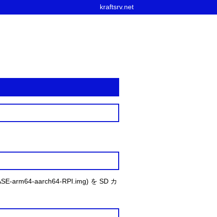
kraftsrv.net
m64-aarch64-RPI.img) を SD カ