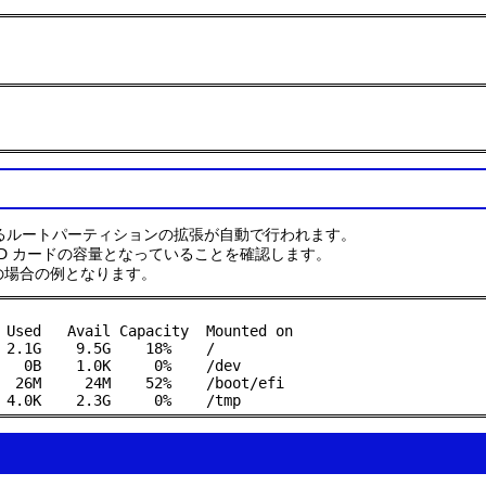
行によるルートパーティションの拡張が自動で行われます。
D カードの容量となっていることを確認します。
G の場合の例となります。
 Used   Avail Capacity  Mounted on

 2.1G    9.5G    18%    /

   0B    1.0K     0%    /dev

  26M     24M    52%    /boot/efi

 4.0K    2.3G     0%    /tmp