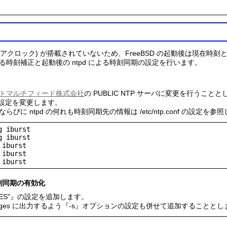
 (ハードウェアクロック) が搭載されていないため、FreeBSD の起動後は現
による時刻補正と起動後の ntpd による時刻同期の設定を行います。
トマルチフィード株式会社
の PUBLIC NTP サーバに変更を行うこと
ーバの設定を変更します。
ならびに ntpd の何れも時刻同期先の情報は /etc/ntp.conf の設定を参
 iburst

 iburst

iburst

iburst

 iburst
時刻同期の有効化
able="YES"』の設定を追加します。
messages に出力するよう『-s』オプションの設定も併せて追加することと