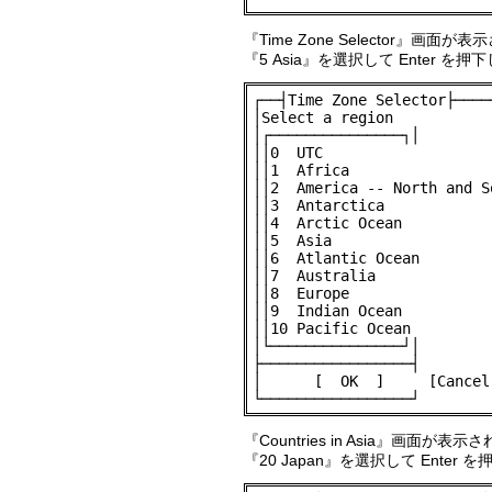
『Time Zone Selector』画面が
『5 Asia』を選択して Enter を押
┌──┤Time Zone Selector├────┐
│Select a region            
│┌───────────────┐│

││0  UTC                    
││1  Africa                 
││2  America -- North and So
││3  Antarctica             
││4  Arctic Ocean           
││5  Asia                   
││6  Atlantic Ocean         
││7  Australia              
││8  Europe                 
││9  Indian Ocean           
││10 Pacific Ocean          
│└───────────────┘│

├─────────────────┤

│      [  OK  ]     [Cancel]
└─────────────────┘
『Countries in Asia』画面が表
『20 Japan』を選択して Enter 