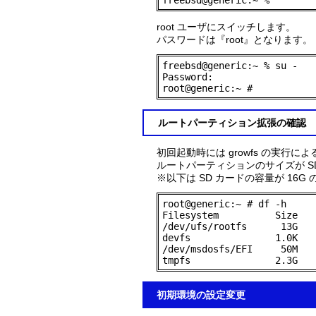
freebsd@generic:~ %
root ユーザにスイッチします。
パスワードは『root』となります。
freebsd@generic:~ % su -

Password:

root@generic:~ #
ルートパーティション拡張の確認
初回起動時には growfs の実
ルートパーティションのサイズが S
※以下は SD カードの容量が 16
root@generic:~ # df -h

Filesystem          Size   
/dev/ufs/rootfs      13G   
devfs               1.0K   
/dev/msdosfs/EFI     50M   
tmpfs               2.3G   
初期環境の設定変更