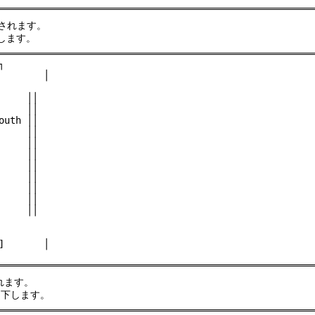
表示されます。
下します。


       │

    ││

    ││

uth ││

    ││

    ││

    ││

    ││

    ││

    ││

    ││

    ││

       │

示されます。
を押下します。