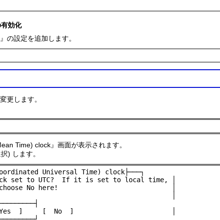
の有効化
e="YES"』の設定を追加します。
) に変更します。
wich Mean Time) clock』画面が表示されます。
選択) します。
oordinated Universal Time) clock├───┐

ck set to UTC?  If it is set to local time, │

choose No here!                             │

                                            │

─────────┤

Yes  ]     [  No  ]                         │

─────────┘